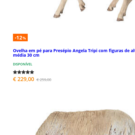
-12
%
Ovelha em pé para Presépio Angela Tripi com figuras de al
média 30 cm
DISPONÍVEL
€ 229,00
€ 259,00