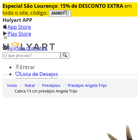
Especial São Lourenço
:
15% de DESCONTO EXTRA
em
todo o site, código:
260807
Holyart APP
App Store
Play Store
Ajuda e contatos
Conheça premium
Entrar
Lista de Desejos
Inicio
Natal
Presépios
Presépio Angela Tripi
0
Cabra 13 cm presépio Angela Tripi
Carrinho de Compras