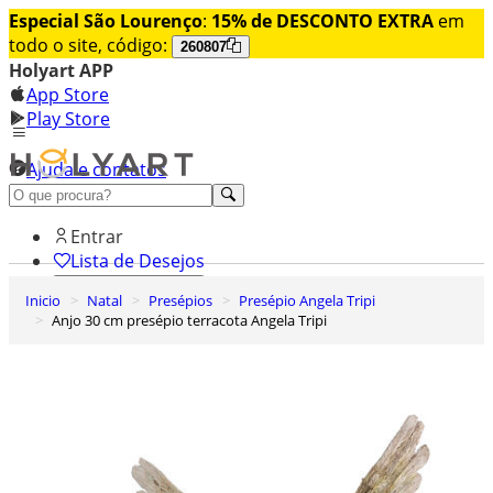
Especial São Lourenço
:
15% de DESCONTO EXTRA
em
todo o site, código:
260807
Holyart APP
App Store
Play Store
Ajuda e contatos
Conheça premium
Entrar
Lista de Desejos
Inicio
Natal
Presépios
Presépio Angela Tripi
0
Anjo 30 cm presépio terracota Angela Tripi
Carrinho de Compras