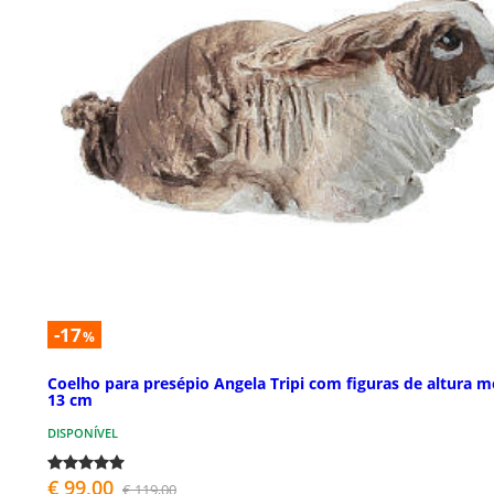
-17
%
Coelho para presépio Angela Tripi com figuras de altura m
13 cm
DISPONÍVEL
€ 99,00
€ 119,00