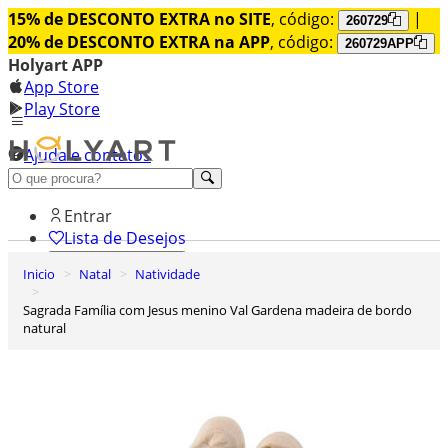
15% de DESCONTO EXTRA no SITE
, código:
|
260729
20% de DESCONTO EXTRA na APP
, código:
260729APP
Holyart APP
App Store
Play Store
Ajuda e contatos
Conheça premium
Entrar
Lista de Desejos
Inicio
Natal
Natividade
0
Carrinho de Compras
Sagrada Família com Jesus menino Val Gardena madeira de bordo
natural