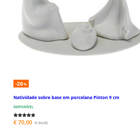
-26
%
Natividade sobre base em porcelana Pinton 9 cm
DISPONÍVEL
€ 70,00
€ 94,90