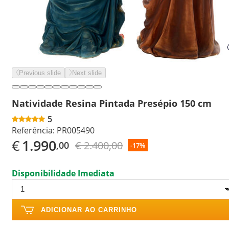
Previous slide
Next slide
Natividade Resina Pintada Presépio 150 cm
5
Referência:
PR005490
€
1.990
€ 2.400,00
,00
-17%
Disponibilidade Imediata
ADICIONAR AO CARRINHO