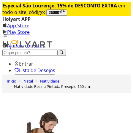
Especial São Lourenço
:
15% de DESCONTO EXTRA
em
todo o site, código:
260807
Holyart APP
App Store
Play Store
Ajuda e contatos
Conheça premium
Entrar
Lista de Desejos
Inicio
Natal
Natividade
0
Natividade Resina Pintada Presépio 150 cm
Carrinho de Compras