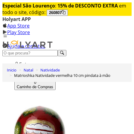
Especial São Lourenço
:
15% de DESCONTO EXTRA
em
todo o site, código:
260807
Holyart APP
App Store
Play Store
Ajuda e contatos
Conheça premium
Entrar
Inicio
Natal
Natividade
Lista de Desejos
Matrioshka Natividade vermelha 10 cm pindata à mão
0
Carrinho de Compras