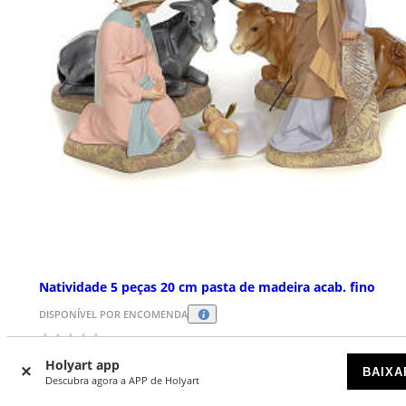
Natividade 5 peças 20 cm pasta de madeira acab. fino
DISPONÍVEL POR ENCOMENDA
€ 719,00
Holyart app
BAIXA
Descubra agora a APP de Holyart