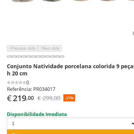
Previous slide
Next slide
Conjunto Natividade porcelana colorida 9 peça
h 20 cm
0
Referência:
PR034017
€
219
€ 299,00
,00
-27%
Disponibilidade Imediata