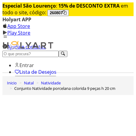
Especial São Lourenço
:
15% de DESCONTO EXTRA
em
todo o site, código:
260807
Holyart APP
App Store
Play Store
Ajuda e contatos
Conheça premium
Entrar
Lista de Desejos
Inicio
Natal
Natividade
0
Conjunto Natividade porcelana colorida 9 peças h 20 cm
Carrinho de Compras