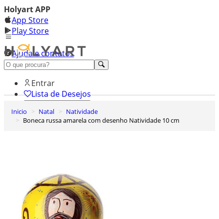
Holyart APP
App Store
Play Store
Ajuda e contatos
Conheça premium
Entrar
Lista de Desejos
Inicio
Natal
Natividade
0
Boneca russa amarela com desenho Natividade 10 cm
Carrinho de Compras