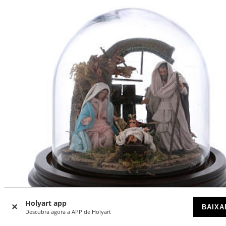
Holyart app
BAIXA
-16
%
Descubra agora a APP de Holyart