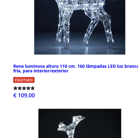
Rena luminosa altura 110 cm, 160 lâmpadas LED luz branc
fria, para interior/exterior
ESGOTADO
€ 109,00