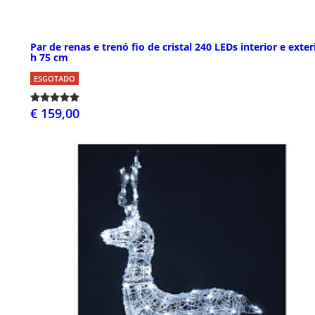
Par de renas e trenó fio de cristal 240 LEDs interior e exter
h 75 cm
ESGOTADO
€ 159,00