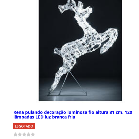
Rena pulando decoração luminosa fio altura 81 cm, 120
lâmpadas LED luz branca fria
ESGOTADO