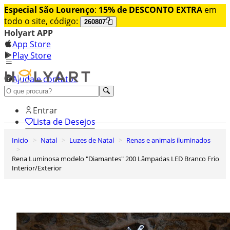
Especial São Lourenço
:
15% de DESCONTO EXTRA
em
todo o site, código:
260807
Holyart APP
App Store
Play Store
Ajuda e contatos
Conheça premium
Entrar
Lista de Desejos
Inicio
Natal
Luzes de Natal
Renas e animais iluminados
0
Carrinho de Compras
Rena Luminosa modelo "Diamantes" 200 Lâmpadas LED Branco Frio
Interior/Exterior