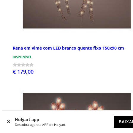
Rena em vime com LED branco quente fixo 150x90 cm
DISPONÍVEL
€ 179,00
Holyart app
BAIXA
Descubra agora a APP de Holyart