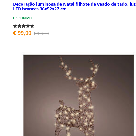
Decoração luminosa de Natal filhote de veado deitado, luz
LED brancas 36x52x27 cm
DISPONÍVEL
€ 99,00
€ 179,00