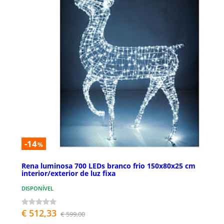
-14
%
Rena luminosa 700 LEDs branco frio 150x80x25 cm
interior/exterior de luz fixa
DISPONÍVEL
€ 512,33
€ 599,00