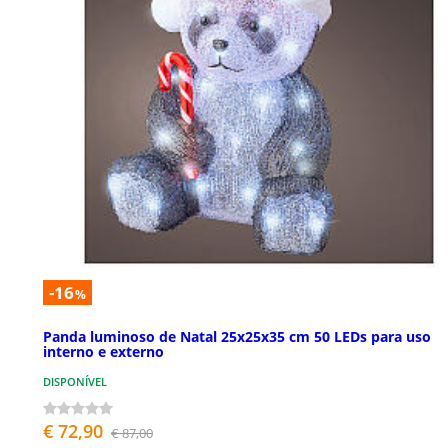
-16
%
Panda luminoso de Natal 25x25x35 cm 50 LEDs para uso
interno e externo
DISPONÍVEL
€ 72,90
€ 87,00