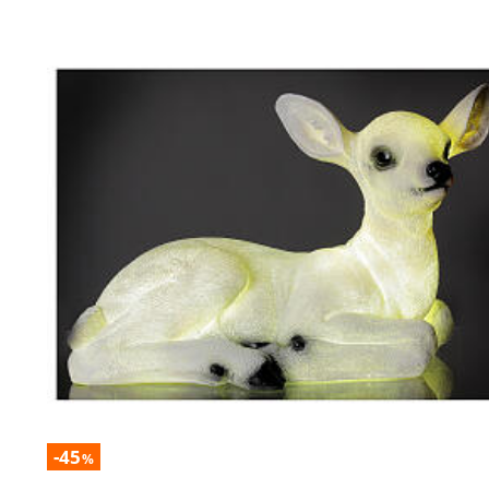
-45
%