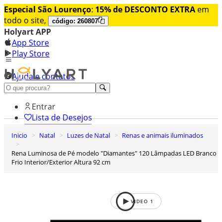
Especial São Lourenço
:
15% de DESCONTO EXTRA
em
todo o site,
código: 260807
Holyart APP
App Store
Play Store
Ajuda e contatos
Conheça premium
Entrar
Lista de Desejos
Inicio
Natal
Luzes de Natal
Renas e animais iluminados
0
Carrinho de Compras
Rena Luminosa de Pé modelo "Diamantes" 120 Lâmpadas LED Branco
Frio Interior/Exterior Altura 92 cm
VIDEO
1