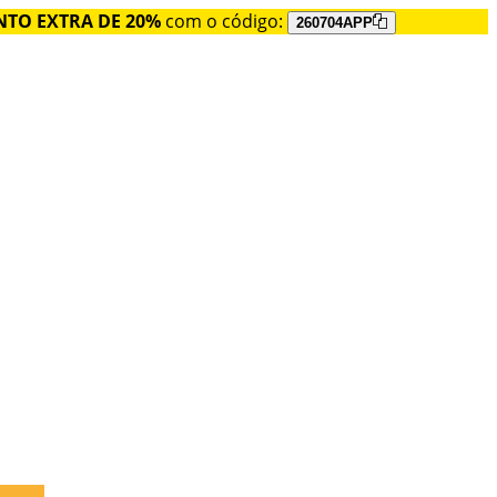
TO EXTRA DE 20%
com o código:
260704APP