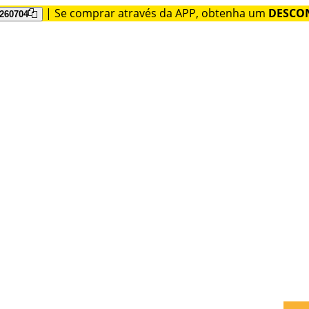
| Se comprar através da APP, obtenha um
DESCON
260704