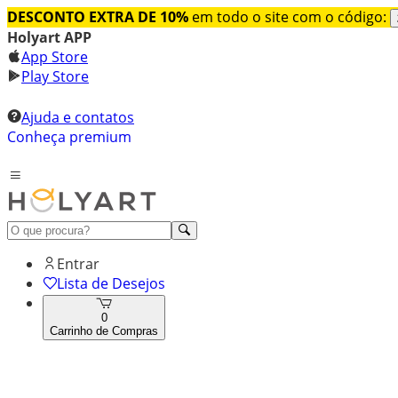
DESCONTO EXTRA DE 10%
em todo o site com o código:
Holyart APP
App Store
Play Store
Ajuda e contatos
Conheça premium
Entrar
Lista de Desejos
0
Carrinho de Compras