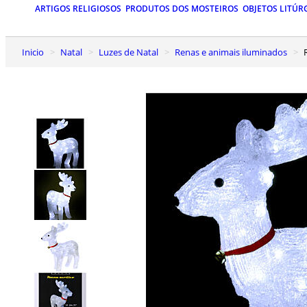
ARTIGOS RELIGIOSOS
PRODUTOS DOS MOSTEIROS
OBJETOS LITÚR
Inicio
Natal
Luzes de Natal
Renas e animais iluminados