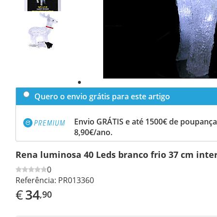
Quero o envio grátis para este artigo
Envio GRÁTIS e até 1500€ de poupança
8,90€/ano.
Rena luminosa 40 Leds branco frio 37 cm inter
0
Referência:
PR013360
€
34
,90