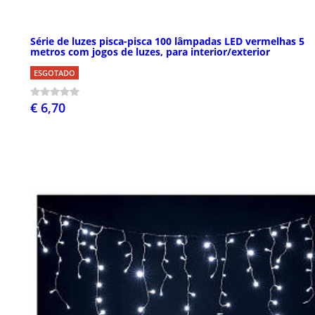
Série de luzes pisca-pisca 100 lâmpadas LED vermelhas 5
metros com jogos de luzes, para interior/exterior
ESGOTADO
€ 6,70