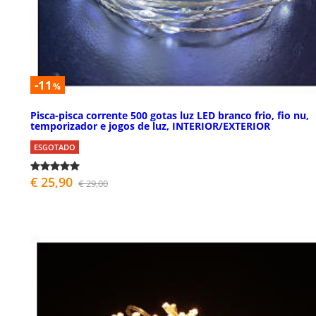
-11
%
Pisca-pisca corrente 500 gotas luz LED branco frio, fio nu,
temporizador e jogos de luz, INTERIOR/EXTERIOR
ESGOTADO
€ 25,90
€ 29,00