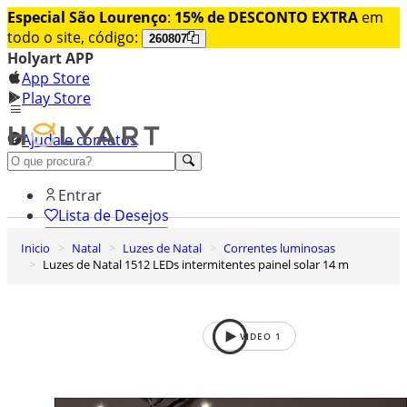
Especial São Lourenço
:
15% de DESCONTO EXTRA
em
todo o site, código:
260807
Holyart APP
App Store
Play Store
Ajuda e contatos
Conheça premium
Entrar
Lista de Desejos
Inicio
Natal
Luzes de Natal
Correntes luminosas
0
Luzes de Natal 1512 LEDs intermitentes painel solar 14 m
Carrinho de Compras
VIDEO
1