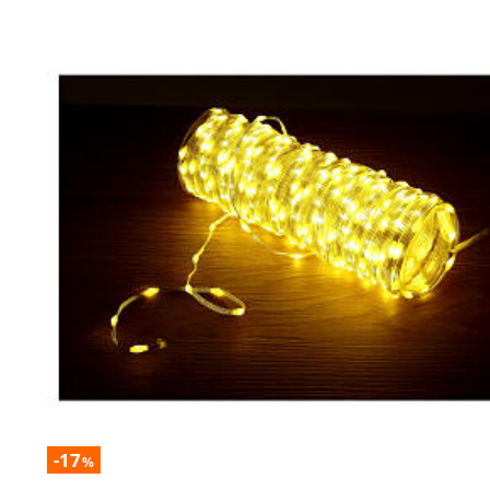
-17
%