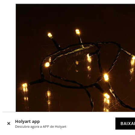
Holyart app
BAIXA
Descubra agora a APP de Holyart