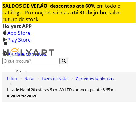
SALDOS DE VERÃO
:
descontos até 60%
em todo o
catálogo. Promoções válidas
até 31 de julho
, salvo
rutura de stock.
Holyart APP
App Store
Play Store
Ajuda e contatos
Conheça premium
Entrar
Inicio
Natal
Luzes de Natal
Correntes luminosas
Lista de Desejos
Luz de Natal 20 esferas 5 cm 80 LEDs branco quente 6,65 m
0
interior/exterior
Carrinho de Compras