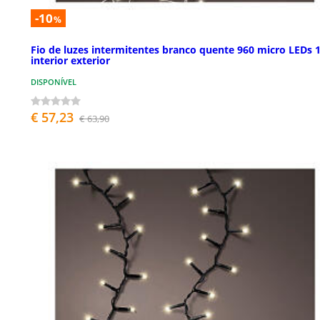
-10
%
Fio de luzes intermitentes branco quente 960 micro LEDs 
interior exterior
DISPONÍVEL
€ 57,23
€ 63,90