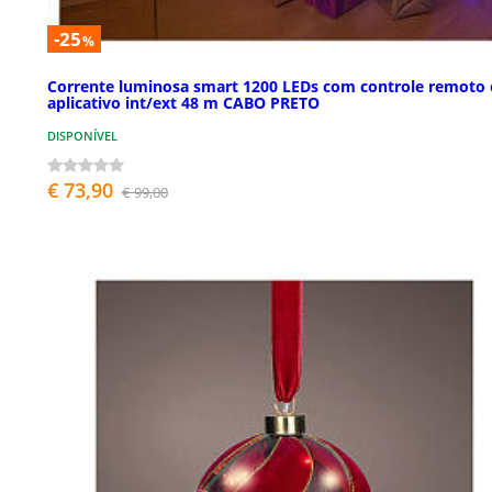
-25
%
Corrente luminosa smart 1200 LEDs com controle remoto 
aplicativo int/ext 48 m CABO PRETO
DISPONÍVEL
€ 73,90
€ 99,00