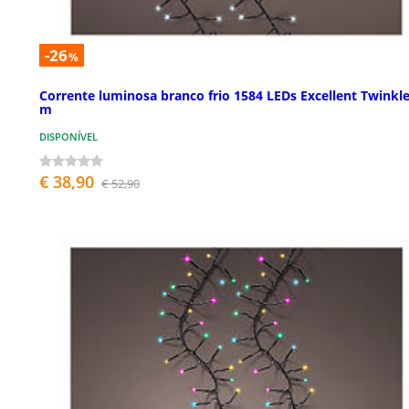
-26
%
Corrente luminosa branco frio 1584 LEDs Excellent Twinkle
m
DISPONÍVEL
€ 38,90
€ 52,90