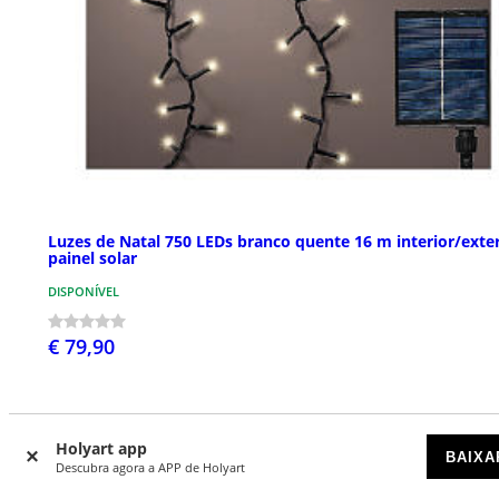
Luzes de Natal 750 LEDs branco quente 16 m interior/exter
painel solar
DISPONÍVEL
€ 79,90
Holyart app
BAIXA
Descubra agora a APP de Holyart