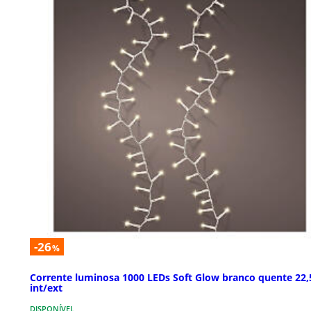
-26
%
Corrente luminosa 1000 LEDs Soft Glow branco quente 22
int/ext
DISPONÍVEL