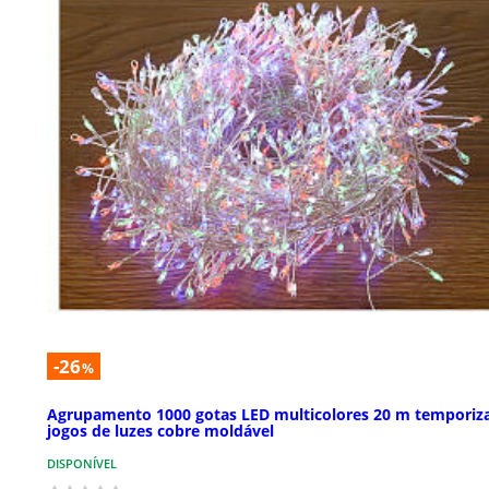
-26
%
Agrupamento 1000 gotas LED multicolores 20 m temporiz
jogos de luzes cobre moldável
DISPONÍVEL