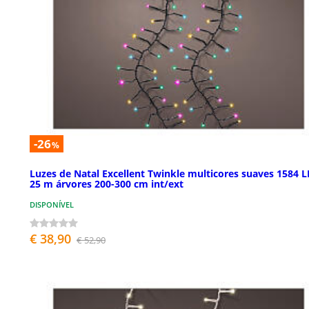
-26
%
Luzes de Natal Excellent Twinkle multicores suaves 1584 
25 m árvores 200-300 cm int/ext
DISPONÍVEL
€ 38,90
€ 52,90