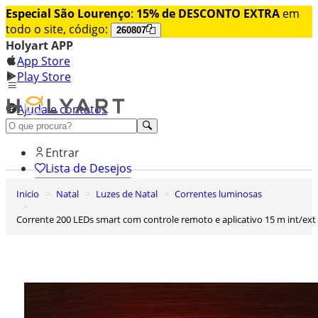
Especial São Lourenço
:
15% de DESCONTO EXTRA
em
todo o site, código:
260807
Holyart APP
App Store
Play Store
Ajuda e contatos
Conheça premium
Entrar
Lista de Desejos
Inicio
Natal
Luzes de Natal
Correntes luminosas
0
Carrinho de Compras
Corrente 200 LEDs smart com controle remoto e aplicativo 15 m int/ext