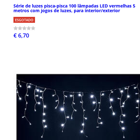
Série de luzes pisca-pisca 100 lâmpadas LED vermelhas 5
metros com jogos de luzes, para interior/exterior
ESGOTADO
€ 6,70