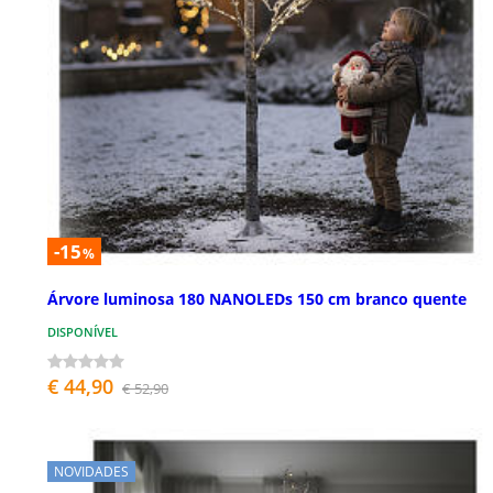
-15
%
Árvore luminosa 180 NANOLEDs 150 cm branco quente
DISPONÍVEL
€ 44,90
€ 52,90
NOVIDADES