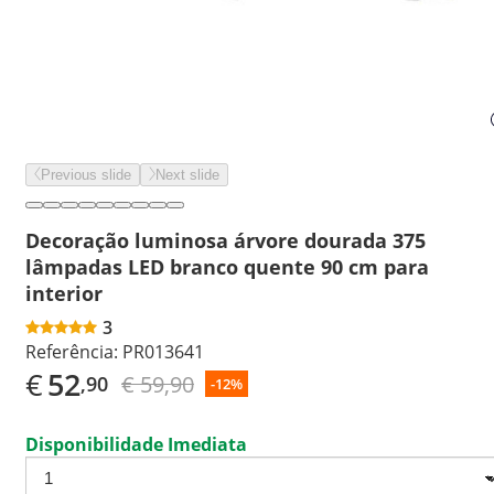
Previous slide
Next slide
Decoração luminosa árvore dourada 375
lâmpadas LED branco quente 90 cm para
interior
3
Referência:
PR013641
€
52
€ 59,90
,90
-12%
Disponibilidade Imediata