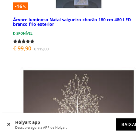
-16
%
Árvore luminoso Natal salgueiro-chorão 180 cm 480 LED
branco frio exterior
DISPONÍVEL
€ 99,90
€ 119,00
Holyart app
BAIXA
Descubra agora a APP de Holyart