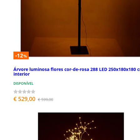
-12
%
Árvore luminosa flores cor-de-rosa 288 LED 250x180x180 
interior
DISPONÍVEL
€ 529,00
€ 599,00