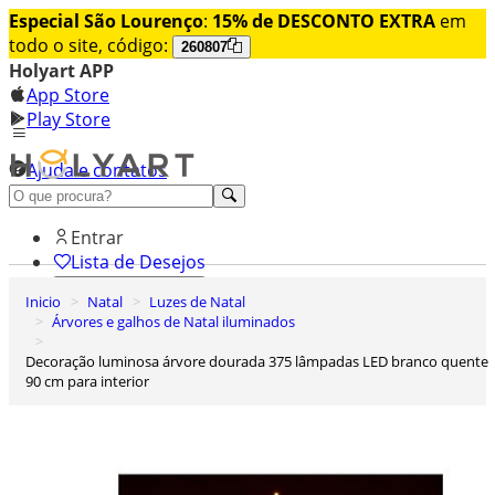
Especial São Lourenço
:
15% de DESCONTO EXTRA
em
todo o site, código:
260807
Holyart APP
App Store
Play Store
Ajuda e contatos
Conheça premium
Entrar
Lista de Desejos
Inicio
Natal
Luzes de Natal
0
Árvores e galhos de Natal iluminados
Carrinho de Compras
Decoração luminosa árvore dourada 375 lâmpadas LED branco quente
90 cm para interior