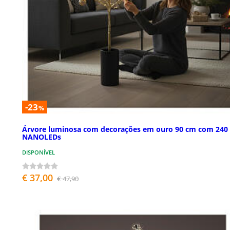
-23
%
Árvore luminosa com decorações em ouro 90 cm com 240
NANOLEDs
DISPONÍVEL
€ 37,00
€ 47,90