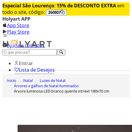
Especial São Lourenço
:
15% de DESCONTO EXTRA
em
todo o site, código:
260807
Holyart APP
App Store
Play Store
Ajuda e contatos
Conheça premium
Entrar
Lista de Desejos
Inicio
Natal
Luzes de Natal
0
Árvores e galhos de Natal iluminados
Carrinho de Compras
Árvore luminosa LED branco quente int/ext 180x70 cm