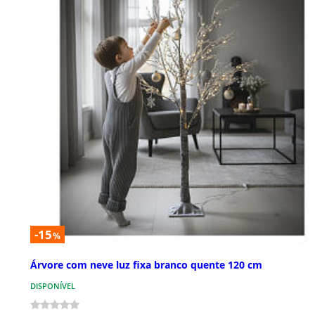
-15
%
Árvore com neve luz fixa branco quente 120 cm
DISPONÍVEL