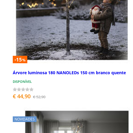
-15
%
Árvore luminosa 180 NANOLEDs 150 cm branco quente
DISPONÍVEL
€ 44,90
€ 52,90
NOVIDADES