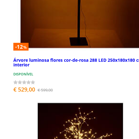
-12
%
Árvore luminosa flores cor-de-rosa 288 LED 250x180x180 
interior
DISPONÍVEL
€ 529,00
€ 599,00