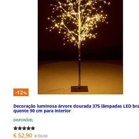
-12
%
Decoração luminosa árvore dourada 375 lâmpadas LED br
quente 90 cm para interior
DISPONÍVEL
€ 52,90
€ 59,90