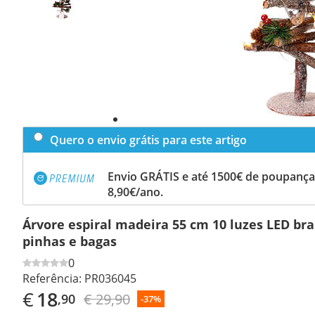
Quero o envio grátis para este artigo
Envio GRÁTIS e até 1500€ de poupança
8,90€/ano.
Árvore espiral madeira 55 cm 10 luzes LED br
pinhas e bagas
0
Referência:
PR036045
€
18
€ 29,90
,90
-37%