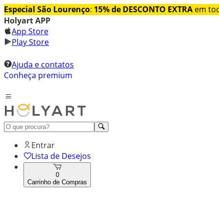
Especial São Lourenço
:
15% de DESCONTO EXTRA
em tod
Holyart APP
App Store
Play Store
Ajuda e contatos
Conheça premium
Entrar
Lista de Desejos
0
Carrinho de Compras