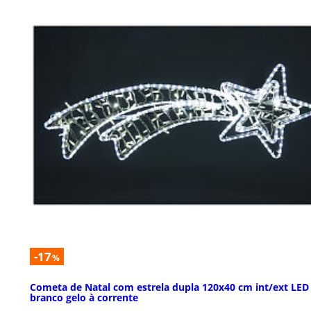
-17
%
Cometa de Natal com estrela dupla 120x40 cm int/ext LED
branco gelo à corrente