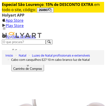
Especial São Lourenço
:
15% de DESCONTO EXTRA
em
todo o site, código:
260807
Holyart APP
App Store
Play Store
Ajuda e contatos
Conheça premium
Entrar
Inicio
Natal
Luzes de Natal profissionais e extensíveis
Lista de Desejos
Cabo com casquilhos E27 10 m cabo branco luz de Natal
0
Carrinho de Compras