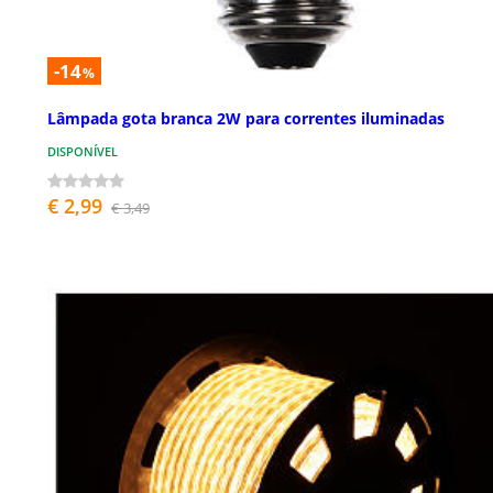
-14
%
Lâmpada gota branca 2W para correntes iluminadas
DISPONÍVEL
€ 2,99
€ 3,49