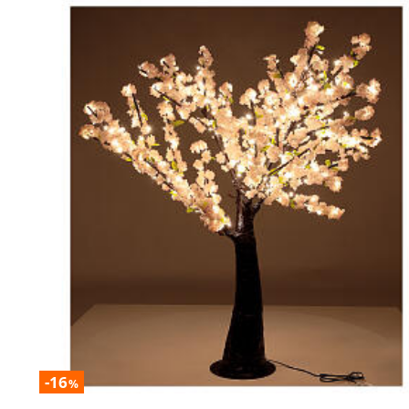
-16
%