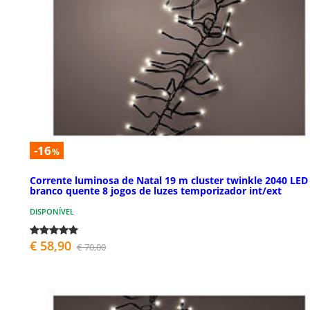
-16
%
Corrente luminosa de Natal 19 m cluster twinkle 2040 LED
branco quente 8 jogos de luzes temporizador int/ext
DISPONÍVEL
€ 58,90
€ 70,00