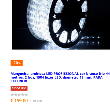
-20
%
Mangueira luminosa LED PROFISSIONAL cor branco frio 44
metros, 2 fios, 1584 luzes LED, diâmetro 13 mm, PARA
EXTERIOR
ESGOTADO
€ 159,00
€ 199,00