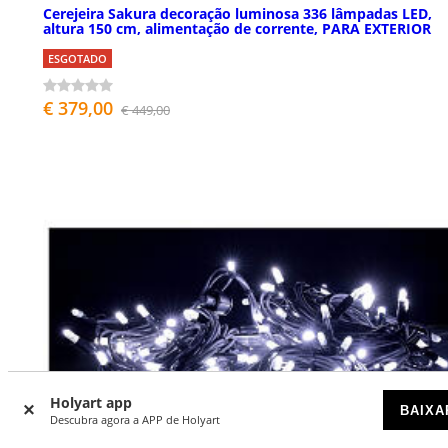
Cerejeira Sakura decoração luminosa 336 lâmpadas LED,
altura 150 cm, alimentação de corrente, PARA EXTERIOR
ESGOTADO
€ 379,00
€ 449,00
Holyart app
BAIXA
Descubra agora a APP de Holyart