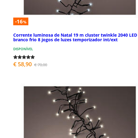
-16
%
Corrente luminosa de Natal 19 m cluster twinkle 2040 LED
branco frio 8 jogos de luzes temporizador int/ext
DISPONÍVEL
€ 58,90
€ 70,00