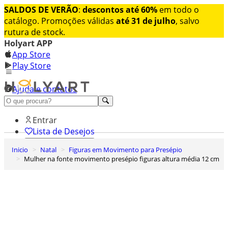
SALDOS DE VERÃO
:
descontos até 60%
em todo o
catálogo. Promoções válidas
até 31 de julho
, salvo
rutura de stock.
Holyart APP
App Store
Play Store
Ajuda e contatos
Conheça premium
Entrar
Lista de Desejos
Inicio
Natal
Figuras em Movimento para Presépio
0
Mulher na fonte movimento presépio figuras altura média 12 cm
Carrinho de Compras