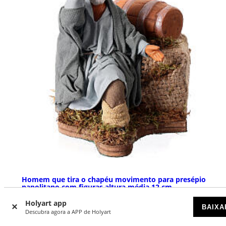
Homem que tira o chapéu movimento para presépio
napolitano com figuras altura média 12 cm
Holyart app
DISPONÍVEL
BAIXA
Descubra agora a APP de Holyart