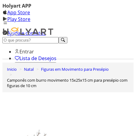
Holyart APP
App Store
Play Store
Ajuda e contatos
Conheça premium
Entrar
Lista de Desejos
Inicio
Natal
Figuras em Movimento para Presépio
0
Carrinho de Compras
Camponês com burro movimento 15x25x15 cm para presépio com
figuras de 10 cm