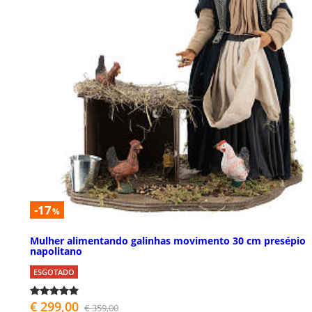
-17
%
Mulher alimentando galinhas movimento 30 cm presépio
napolitano
ESGOTADO
€ 299,00
€ 359,00