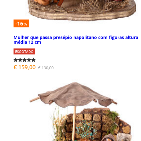
-16
%
Mulher que passa presépio napolitano com figuras altura
média 12 cm
ESGOTADO
€ 159,00
€ 190,00