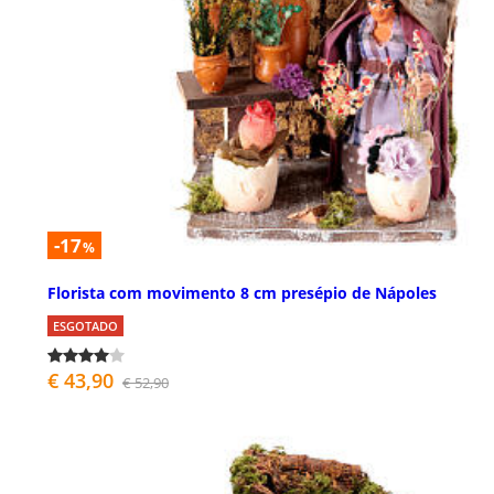
-17
%
Florista com movimento 8 cm presépio de Nápoles
ESGOTADO
€ 43,90
€ 52,90