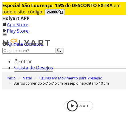
Especial São Lourenço
:
15% de DESCONTO EXTRA
em
todo o site, código:
260807
Holyart APP
App Store
Play Store
Ajuda e contatos
Conheça premium
Entrar
Lista de Desejos
Inicio
Natal
Figuras em Movimento para Presépio
0
Burros comendo 5x15x15 cm presépio napolitano 10 cm
Carrinho de Compras
VIDEO
1