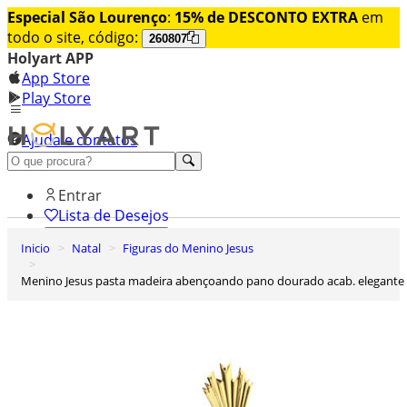
Especial São Lourenço
:
15% de DESCONTO EXTRA
em
todo o site, código:
260807
Holyart APP
App Store
Play Store
Ajuda e contatos
Conheça premium
Entrar
Lista de Desejos
Inicio
Natal
Figuras do Menino Jesus
0
Carrinho de Compras
Menino Jesus pasta madeira abençoando pano dourado acab. elegante