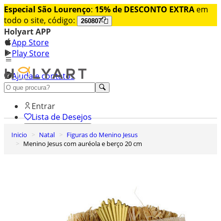
Especial São Lourenço
:
15% de DESCONTO EXTRA
em
todo o site, código:
260807
Holyart APP
App Store
Play Store
Ajuda e contatos
Conheça premium
Entrar
Lista de Desejos
Inicio
Natal
Figuras do Menino Jesus
0
Menino Jesus com auréola e berço 20 cm
Carrinho de Compras