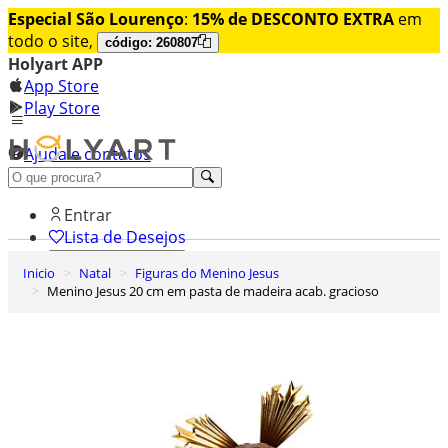
Especial São Lourenço
:
15% de DESCONTO EXTRA
em
todo o site,
código: 260807
Holyart APP
App Store
Play Store
Ajuda e contatos
Conheça premium
Entrar
Lista de Desejos
Inicio
Natal
Figuras do Menino Jesus
0
Menino Jesus 20 cm em pasta de madeira acab. gracioso
Carrinho de Compras