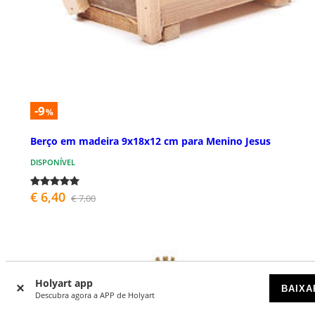
-9
%
Berço em madeira 9x18x12 cm para Menino Jesus
DISPONÍVEL
€ 6,40
€ 7,00
Holyart app
BAIXA
Descubra agora a APP de Holyart