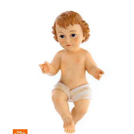
-25
%