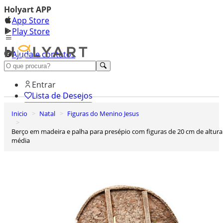
Holyart APP
App Store
Play Store
Ajuda e contatos
Conheça premium
Entrar
Lista de Desejos
Inicio
Natal
Figuras do Menino Jesus
0
Carrinho de Compras
Berço em madeira e palha para presépio com figuras de 20 cm de altura
média