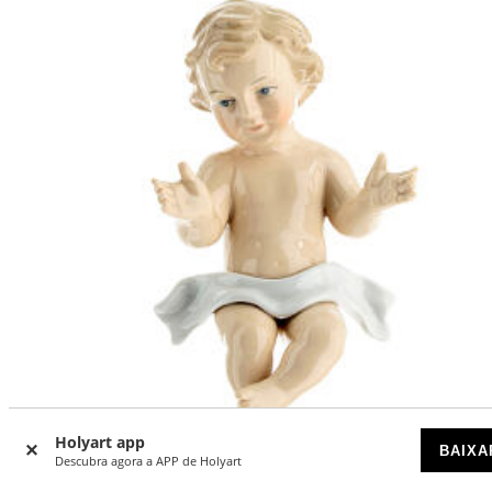
Holyart app
-24
%
BAIXA
Descubra agora a APP de Holyart