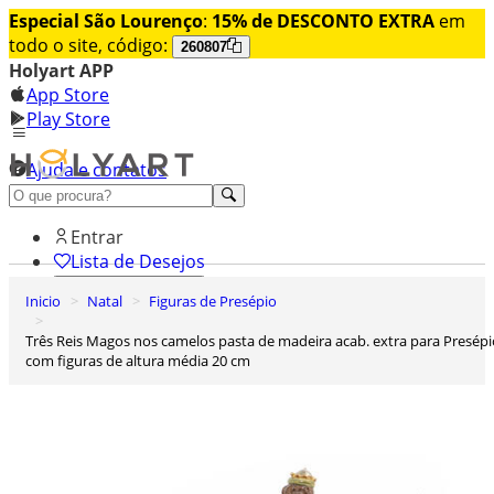
Especial São Lourenço
:
15% de DESCONTO EXTRA
em
todo o site, código:
260807
Holyart APP
App Store
Play Store
Ajuda e contatos
Conheça premium
Entrar
Lista de Desejos
Inicio
Natal
Figuras de Presépio
0
Carrinho de Compras
Três Reis Magos nos camelos pasta de madeira acab. extra para Presépio
com figuras de altura média 20 cm