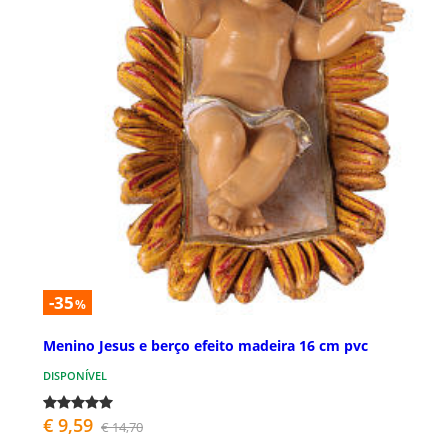
-35
%
Menino Jesus e berço efeito madeira 16 cm pvc
DISPONÍVEL
€ 9,59
€ 14,70