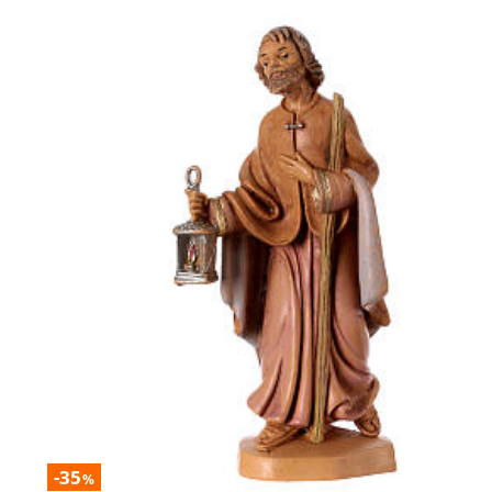
-35
%