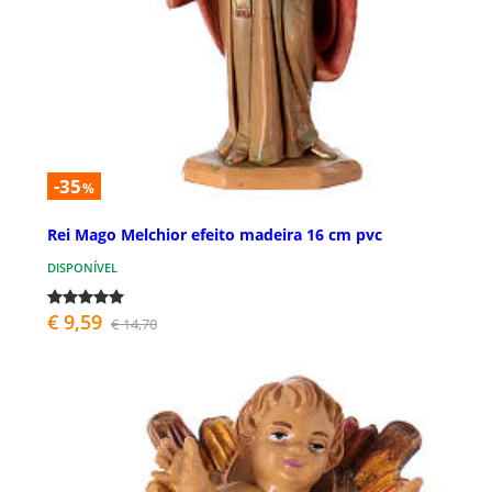
-35
%
Rei Mago Melchior efeito madeira 16 cm pvc
DISPONÍVEL
€ 9,59
€ 14,70