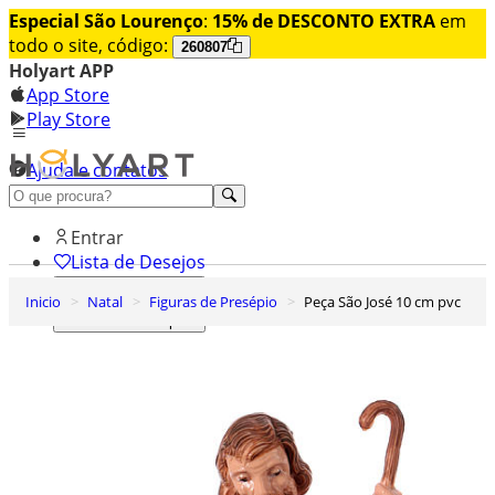
Especial São Lourenço
:
15% de DESCONTO EXTRA
em
todo o site, código:
260807
Holyart APP
App Store
Play Store
Ajuda e contatos
Conheça premium
Entrar
Lista de Desejos
Inicio
Natal
Figuras de Presépio
Peça São José 10 cm pvc
0
Carrinho de Compras