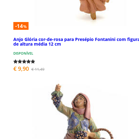
-14
%
Anjo Glória cor-de-rosa para Presépio Fontanini com figur
de altura média 12 cm
DISPONÍVEL
€ 9,90
€ 11,49