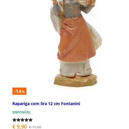
-14
%
Rapariga com lira 12 cm Fontanini
DISPONÍVEL
€ 9,90
€ 11,49