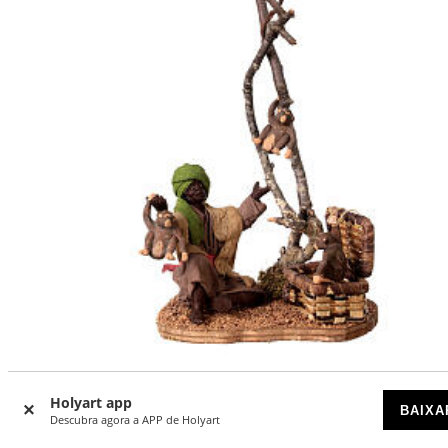
Mouro sentado com macacos para presépio napolitano c
figuras de 13 cm altura média
Holyart app
BAIXA
Descubra agora a APP de Holyart
DISPONÍVEL