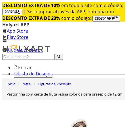
DESCONTO EXTRA DE 10%
em todo o site com o código:
| Se comprar através da APP, obtenha um
260704
DESCONTO EXTRA DE 20%
com o código:
260704APP
Holyart APP
App Store
Play Store
Ajuda e contatos
Conheça premium
Entrar
Lista de Desejos
Inicio
Natal
Figuras de Presépio
0
Carrinho de Compras
Pastorinha com cesta de fruta resina colorida para presépio de 12 cm