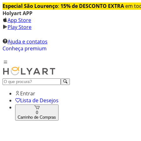
Especial São Lourenço
:
15% de DESCONTO EXTRA
em tod
Holyart APP
App Store
Play Store
Ajuda e contatos
Conheça premium
Entrar
Lista de Desejos
0
Carrinho de Compras