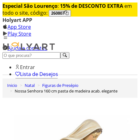
Especial São Lourenço
:
15% de DESCONTO EXTRA
em
todo o site, código:
260807
Holyart APP
App Store
Play Store
Ajuda e contatos
Conheça premium
Entrar
Lista de Desejos
Inicio
Natal
Figuras de Presépio
0
Nossa Senhora 160 cm pasta de madeira acab. elegante
Carrinho de Compras