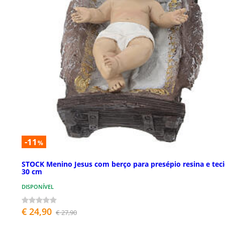
-11
%
STOCK Menino Jesus com berço para presépio resina e tec
30 cm
DISPONÍVEL
€ 24,90
€ 27,90