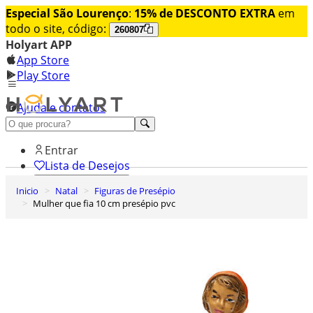
Especial São Lourenço
:
15% de DESCONTO EXTRA
em
todo o site, código:
260807
Holyart APP
App Store
Play Store
Ajuda e contatos
Conheça premium
Entrar
Lista de Desejos
Inicio
Natal
Figuras de Presépio
0
Mulher que fia 10 cm presépio pvc
Carrinho de Compras