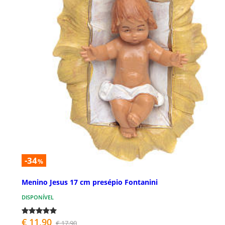
-34
%
Menino Jesus 17 cm presépio Fontanini
DISPONÍVEL
€ 11,90
€ 17,90