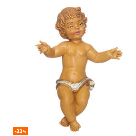
-33
%