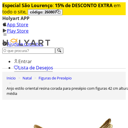
Especial São Lourenço
:
15% de DESCONTO EXTRA
em
todo o site,
código: 260807
Holyart APP
App Store
Play Store
Ajuda e contatos
Conheça premium
Entrar
Lista de Desejos
Inicio
Natal
Figuras de Presépio
0
Carrinho de Compras
Anjo estilo oriental resina corada para presépio com figuras 42 cm altura
média