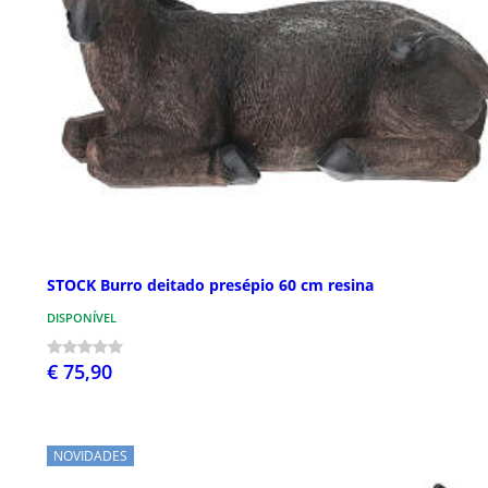
STOCK Burro deitado presépio 60 cm resina
DISPONÍVEL
€ 75,90
NOVIDADES