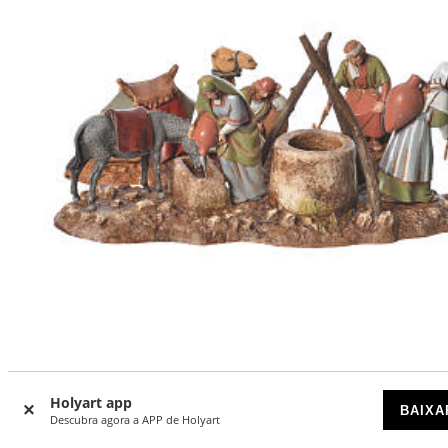
Duas cenas para presépio Moranduzzo com figuras altura
média 10 cm: mulheres junto ao poço e cameleiros
Holyart app
BAIXA
Descubra agora a APP de Holyart
ESGOTADO