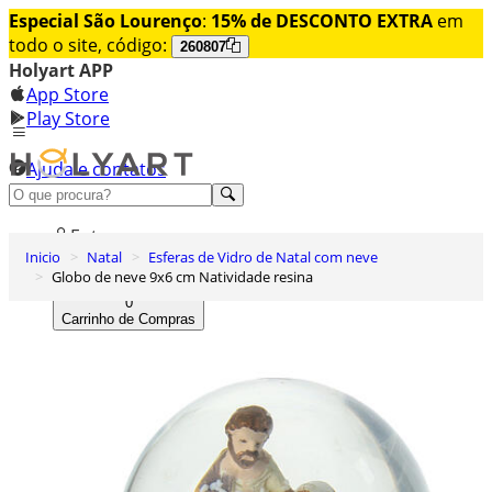
Especial São Lourenço
:
15% de DESCONTO EXTRA
em
todo o site, código:
260807
Holyart APP
App Store
Play Store
Ajuda e contatos
Conheça premium
Entrar
Inicio
Natal
Esferas de Vidro de Natal com neve
Lista de Desejos
Globo de neve 9x6 cm Natividade resina
0
Carrinho de Compras