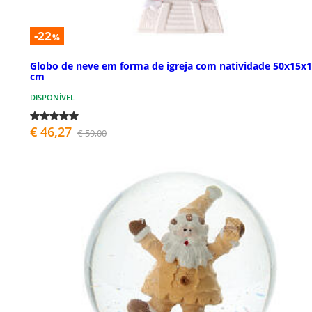
-22
%
Globo de neve em forma de igreja com natividade 50x15x
cm
DISPONÍVEL
€ 46,27
€ 59,00