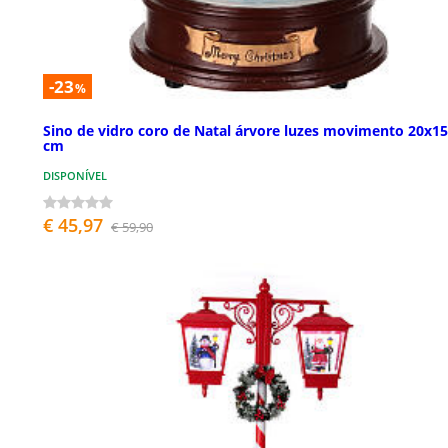
-23
%
Sino de vidro coro de Natal árvore luzes movimento 20x1
cm
DISPONÍVEL
€ 45,97
€ 59,90