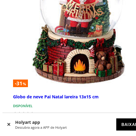
-31
%
Globo de neve Pai Natal lareira 13x15 cm
DISPONÍVEL
€ 24,90
€ 35,90
Holyart app
BAIXA
Descubra agora a APP de Holyart