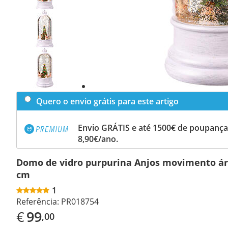
Previous
slide
Next
slide
Quero o envio grátis para este artigo
Envio GRÁTIS e até 1500€ de poupança
8,90€/ano.
Domo de vidro purpurina Anjos movimento ár
cm
1
Referência:
PR018754
€
99
,00