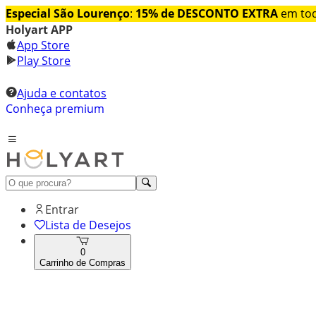
Especial São Lourenço
:
15% de DESCONTO EXTRA
em tod
Holyart APP
App Store
Play Store
Ajuda e contatos
Conheça premium
Entrar
Lista de Desejos
0
Carrinho de Compras