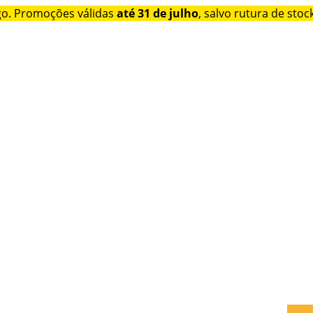
go. Promoções válidas
até 31 de julho
, salvo rutura de stock