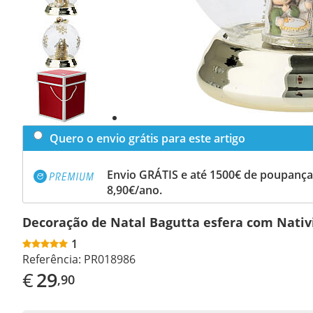
Previous
slide
Next
slide
Quero o envio grátis para este artigo
Envio GRÁTIS e até 1500€ de poupança
8,90€/ano.
Decoração de Natal Bagutta esfera com Nativ
1
Referência:
PR018986
€
29
,90