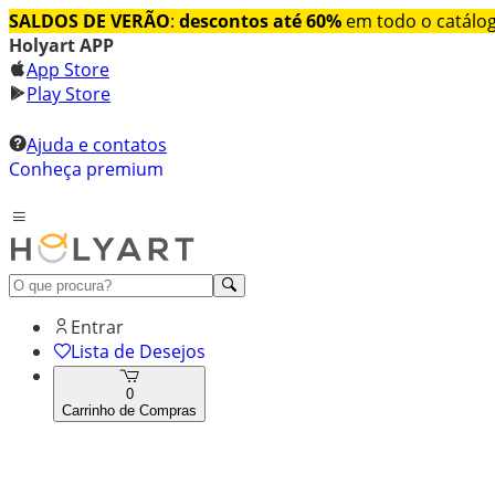
SALDOS DE VERÃO
:
descontos até 60%
em todo o catálo
Holyart APP
App Store
Play Store
Ajuda e contatos
Conheça premium
Entrar
Lista de Desejos
0
Carrinho de Compras