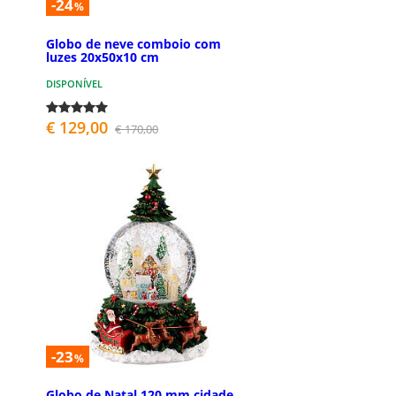
-24
%
Globo de neve comboio com
luzes 20x50x10 cm
DISPONÍVEL
€ 129,00
€ 170,00
-23
%
Globo de Natal 120 mm cidade