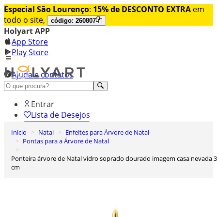
Especial São Lourenço
:
15% de DESCONTO EXTRA
em
todo o site,
código: 260807
Holyart APP
App Store
Play Store
Ajuda e contatos
Conheça premium
Entrar
Lista de Desejos
Inicio
Natal
Enfeites para Árvore de Natal
0
Pontas para a Árvore de Natal
Carrinho de Compras
Ponteira árvore de Natal vidro soprado dourado imagem casa nevada 35
cm