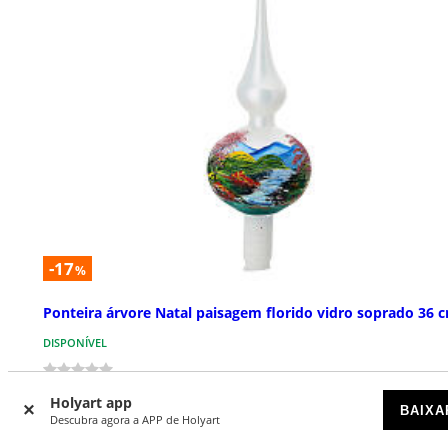
-17
%
Ponteira árvore Natal paisagem florido vidro soprado 36 
DISPONÍVEL
€ 29,90
€ 35,90
Holyart app
BAIXA
Descubra agora a APP de Holyart