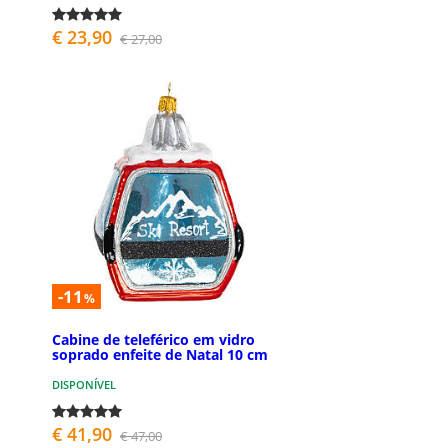
€ 23,90
€ 27,00
-11
%
Cabine de teleférico em vidro
soprado enfeite de Natal 10 cm
DISPONÍVEL
€ 41,90
€ 47,00