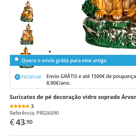
Previous
slide
Next
slide
Quero o envio grátis para este artigo
Envio GRÁTIS e até 1500€ de poupança
8,90€/ano.
Suricates de pé decoração vidro soprado Árvo
3
Referência:
PR026090
€
43
,90