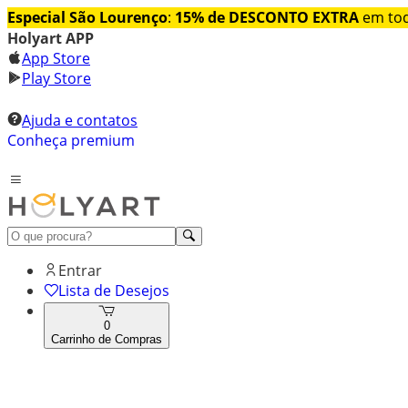
Especial São Lourenço
:
15% de DESCONTO EXTRA
em tod
Holyart APP
App Store
Play Store
Ajuda e contatos
Conheça premium
Entrar
Lista de Desejos
0
Carrinho de Compras