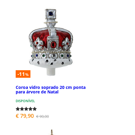
-11
%
Coroa vidro soprado 20 cm ponta
para árvore de Natal
DISPONÍVEL
€ 79,90
€ 90,00