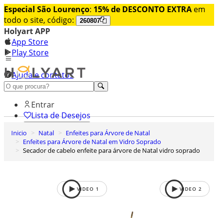
Especial São Lourenço
:
15% de DESCONTO EXTRA
em
todo o site, código:
260807
Holyart APP
App Store
Play Store
Ajuda e contatos
Conheça premium
Entrar
Lista de Desejos
Inicio
Natal
Enfeites para Árvore de Natal
0
Enfeites para Árvore de Natal em Vidro Soprado
Carrinho de Compras
Secador de cabelo enfeite para árvore de Natal vidro soprado
VIDEO
1
VIDEO
2