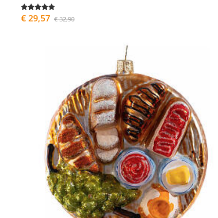
€ 29,57
€ 32,90