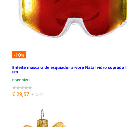
-10
%
Enfeite máscara de esquiador árvore Natal vidro soprado 
cm
DISPONÍVEL
€ 29,57
€ 32,90