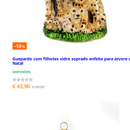
-10
%
Guepardo com filhotes vidro soprado enfeite para árvore 
Natal
DISPONÍVEL
€ 43,90
€ 49,00