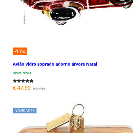
-17
%
Avião vidro soprado adorno árvore Natal
DISPONÍVEL
€ 47,90
€ 57,90
NOVIDADES