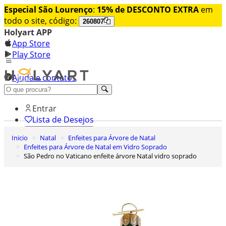
Especial São Lourenço
:
15% de DESCONTO EXTRA
em
todo o site, código:
260807
Holyart APP
App Store
Play Store
Ajuda e contatos
Conheça premium
Entrar
Lista de Desejos
Inicio
Natal
Enfeites para Árvore de Natal
0
Enfeites para Árvore de Natal em Vidro Soprado
Carrinho de Compras
São Pedro no Vaticano enfeite árvore Natal vidro soprado