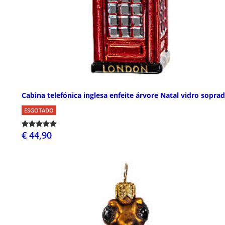
Cabina telefónica inglesa enfeite árvore Natal vidro sopra
ESGOTADO
€ 44,90