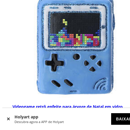
Videogame retrô enfeite para árvore de Natal em vidro
soprado
Holyart app
BAIXA
DISPONÍVEL
Descubra agora a APP de Holyart