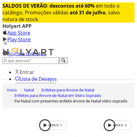
SALDOS DE VERÃO
:
descontos até 60%
em todo o
catálogo. Promoções válidas
até 31 de julho
, salvo
rutura de stock.
Holyart APP
App Store
Play Store
Ajuda e contatos
Conheça premium
Entrar
Lista de Desejos
Inicio
Natal
Enfeites para Árvore de Natal
0
Enfeites para Árvore de Natal em Vidro Soprado
Carrinho de Compras
Pai Natal com presentes enfeite árvore de Natal vidro soprado
VIDEO
1
VIDEO
2