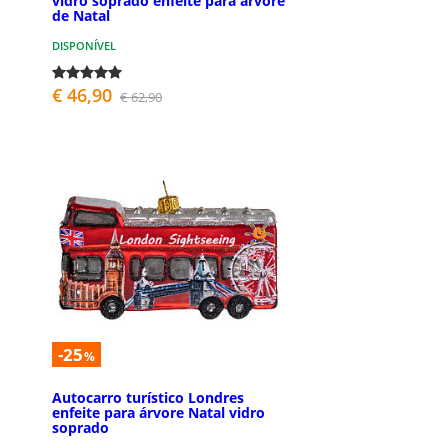
vidro soprado enfeite para árvore
de Natal
DISPONÍVEL
€ 46,90
€ 62,90
-25
%
Autocarro turístico Londres
enfeite para árvore Natal vidro
soprado