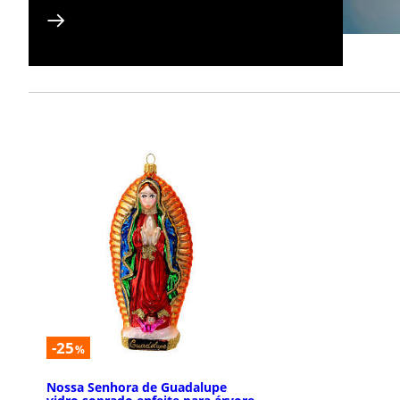
-25
%
Nossa Senhora de Guadalupe