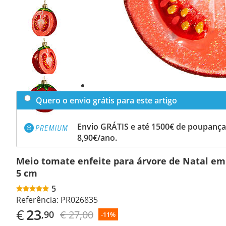
Previous
slide
Next
slide
Quero o envio grátis para este artigo
Envio GRÁTIS e até 1500€ de poupança
8,90€/ano.
Meio tomate enfeite para árvore de Natal em
5 cm
5
Referência:
PR026835
€
23
€ 27,00
,90
-11%