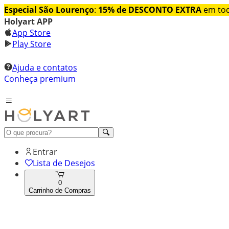
Especial São Lourenço
:
15% de DESCONTO EXTRA
em tod
Holyart APP
App Store
Play Store
Ajuda e contatos
Conheça premium
Entrar
Lista de Desejos
0
Carrinho de Compras