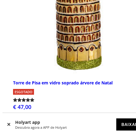
Torre de Pisa em vidro soprado árvore de Natal
ESGOTADO
€ 47,00
Holyart app
BAIXA
Descubra agora a APP de Holyart