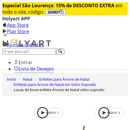
Especial São Lourenço
:
15% de DESCONTO EXTRA
em
todo o site, código:
260807
Holyart APP
App Store
Play Store
Ajuda e contatos
Conheça premium
Entrar
Lista de Desejos
Inicio
Natal
Enfeites para Árvore de Natal
0
Enfeites para Árvore de Natal em Vidro Soprado
Carrinho de Compras
Luvas de boxe enfeite Árvore de Natal vidro soprado
VIDEO
1
VIDEO
2