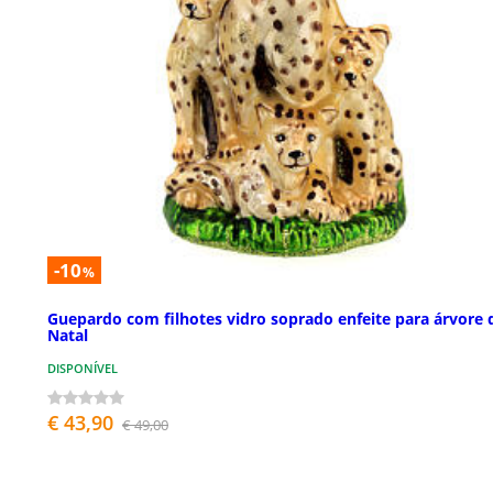
-10
%
Guepardo com filhotes vidro soprado enfeite para árvore 
Natal
DISPONÍVEL
€ 43,90
€ 49,00