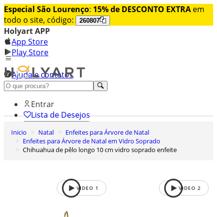
Especial São Lourenço
:
15% de DESCONTO EXTRA
em
todo o site, código:
260807
Holyart APP
App Store
Play Store
Ajuda e contatos
Conheça premium
Entrar
Lista de Desejos
Inicio
Natal
Enfeites para Árvore de Natal
0
Enfeites para Árvore de Natal em Vidro Soprado
Carrinho de Compras
Chihuahua de pêlo longo 10 cm vidro soprado enfeite
VIDEO
1
VIDEO
2