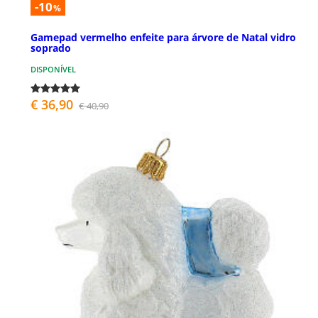
-10
%
Gamepad vermelho enfeite para árvore de Natal vidro
soprado
DISPONÍVEL
€ 36,90
€ 40,90