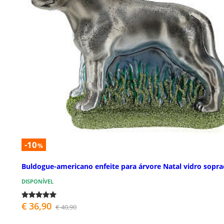
-10
%
Buldogue-americano enfeite para árvore Natal vidro sopr
DISPONÍVEL
€ 36,90
€ 40,90