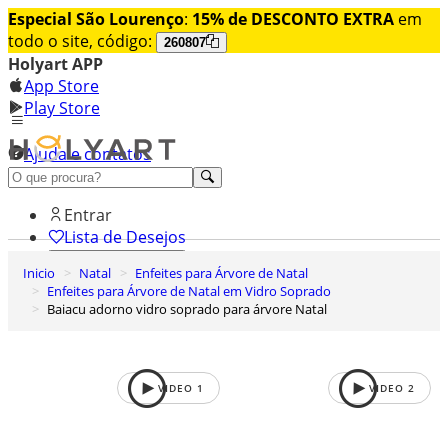
Especial São Lourenço
:
15% de DESCONTO EXTRA
em
todo o site, código:
260807
Holyart APP
App Store
Play Store
Ajuda e contatos
Conheça premium
Entrar
Lista de Desejos
Inicio
Natal
Enfeites para Árvore de Natal
0
Enfeites para Árvore de Natal em Vidro Soprado
Carrinho de Compras
Baiacu adorno vidro soprado para árvore Natal
VIDEO
1
VIDEO
2