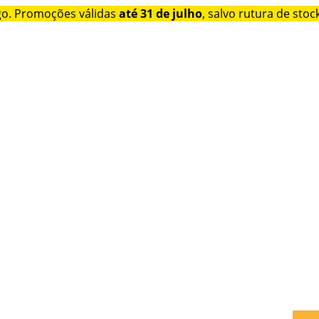
go. Promoções válidas
até 31 de julho
, salvo rutura de stock