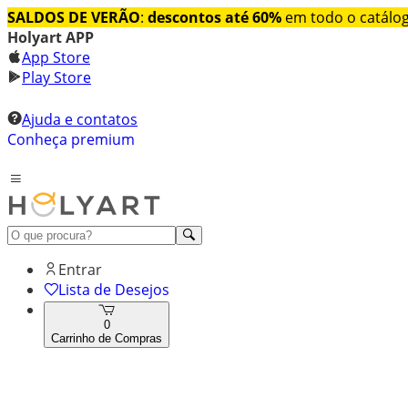
SALDOS DE VERÃO
:
descontos até 60%
em todo o catálo
Holyart APP
App Store
Play Store
Ajuda e contatos
Conheça premium
Entrar
Lista de Desejos
0
Carrinho de Compras