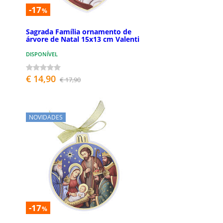
-17
%
Sagrada Família ornamento de
árvore de Natal 15x13 cm Valenti
DISPONÍVEL
€ 14,90
€ 17,90
NOVIDADES
-17
%