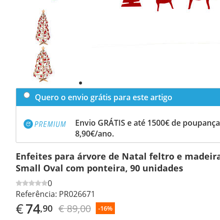
Previous
slide
Next
slide
Quero o envio grátis para este artigo
Envio GRÁTIS e até 1500€ de poupança
8,90€/ano.
Enfeites para árvore de Natal feltro e madeir
Small Oval com ponteira, 90 unidades
0
Referência:
PR026671
€
74
€ 89,00
,90
-16%