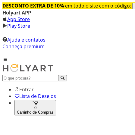
DESCONTO EXTRA DE 10%
em todo o site com o código:
Holyart APP
App Store
Play Store
Ajuda e contatos
Conheça premium
Entrar
Lista de Desejos
0
Carrinho de Compras