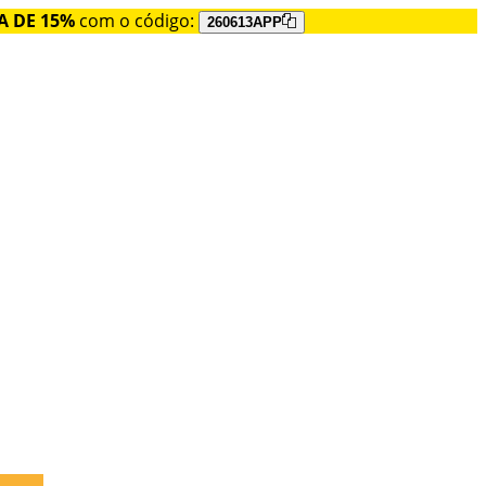
A DE 15%
com o código:
260613APP