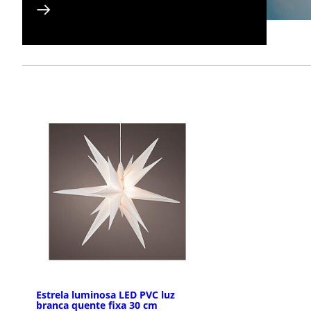
Estrela luminosa LED PVC luz
branca quente fixa 30 cm