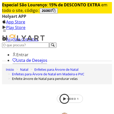
Especial São Lourenço
:
15% de DESCONTO EXTRA
em
todo o site, código:
260807
Holyart APP
App Store
Play Store
Ajuda e contatos
Conheça premium
Entrar
Lista de Desejos
Inicio
Natal
Enfeites para Árvore de Natal
0
Enfeites para Árvore de Natal em Madeira e PVC
Carrinho de Compras
Enfeite árvore de Natal para pendurar velas
VIDEO
1