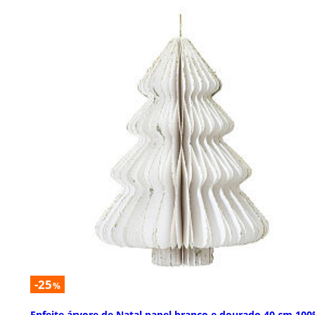
-25
%
Enfeite árvore de Natal papel branco e dourado 40 cm 10