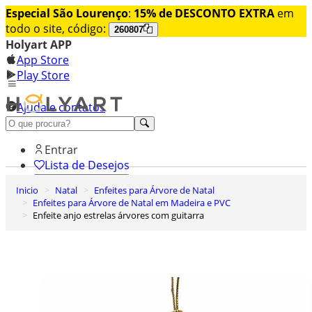
Especial São Lourenço
:
15% de DESCONTO EXTRA
em
todo o site, código:
260807
Holyart APP
App Store
Play Store
Ajuda e contatos
Conheça premium
Entrar
Lista de Desejos
Inicio
Natal
Enfeites para Árvore de Natal
0
Enfeites para Árvore de Natal em Madeira e PVC
Carrinho de Compras
Enfeite anjo estrelas árvores com guitarra