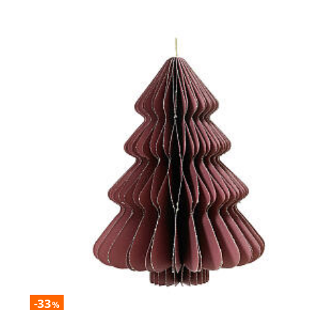
-33
%