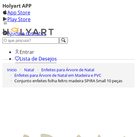
Holyart APP
App Store
Play Store
Ajuda e contatos
Conheça premium
Entrar
Lista de Desejos
Inicio
Natal
Enfeites para Árvore de Natal
0
Enfeites para Árvore de Natal em Madeira e PVC
Carrinho de Compras
Conjunto enfeites folha feltro madeira SPIRA Small 10 peças