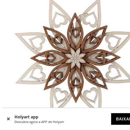
-22
Holyart app
%
BAIXA
Descubra agora a APP de Holyart
Enfeite estrela em madeira Val Gardena cinco camadas 18