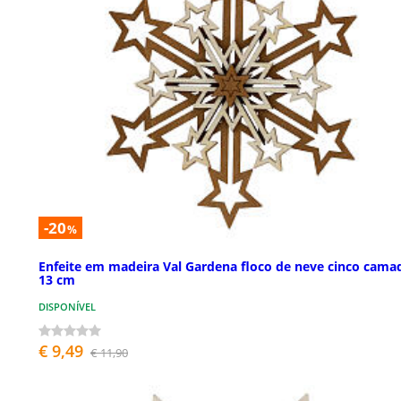
-20
%
Enfeite em madeira Val Gardena floco de neve cinco cama
13 cm
DISPONÍVEL
€ 9,49
€ 11,90