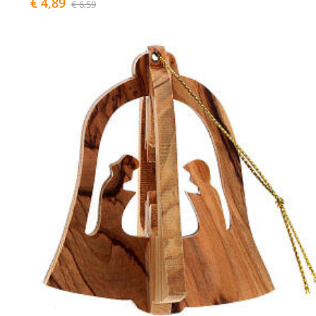
€ 4,89
€ 6,59