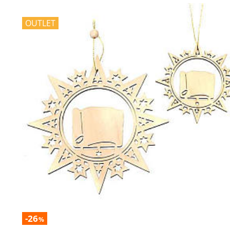
OUTLET
-26
%