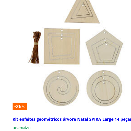
-26
%
Kit enfeites geométricos árvore Natal SPIRA Large 14 peça
DISPONÍVEL