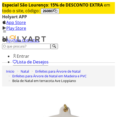
Especial São Lourenço
:
15% de DESCONTO EXTRA
em
todo o site, código:
260807
Holyart APP
App Store
Play Store
Ajuda e contatos
Conheça premium
Entrar
Lista de Desejos
Inicio
Natal
Enfeites para Árvore de Natal
0
Enfeites para Árvore de Natal em Madeira e PVC
Carrinho de Compras
Bola de Natal em terracota Ave Loppiano