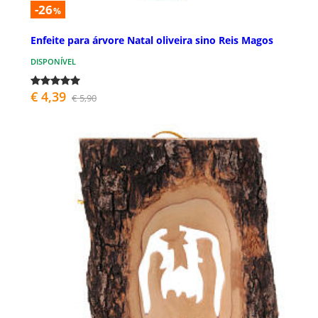
-26
%
Enfeite para árvore Natal oliveira sino Reis Magos
DISPONÍVEL
€ 4,39
€ 5,90