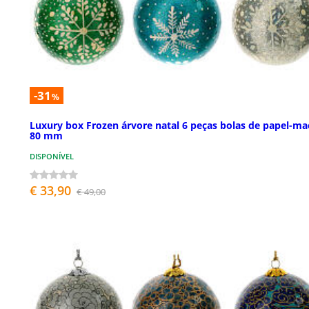
-31
%
Luxury box Frozen árvore natal 6 peças bolas de papel-m
80 mm
DISPONÍVEL
€ 33,90
€ 49,00