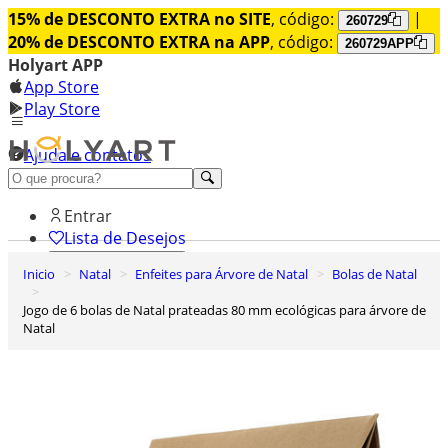
15% de DESCONTO EXTRA no SITE
, código:
|
260729
20% de DESCONTO EXTRA na APP
, código:
260729APP
Holyart APP
App Store
Play Store
Ajuda e contatos
Conheça premium
Entrar
Lista de Desejos
Inicio
Natal
Enfeites para Árvore de Natal
Bolas de Natal
0
Carrinho de Compras
Jogo de 6 bolas de Natal prateadas 80 mm ecológicas para árvore de
Natal