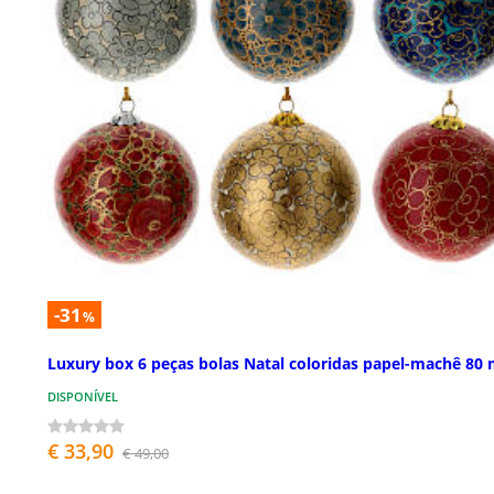
-31
%
Luxury box 6 peças bolas Natal coloridas papel-machê 80
DISPONÍVEL
€ 33,90
€ 49,00